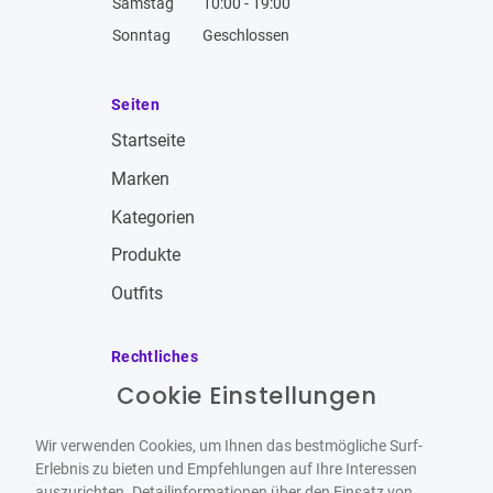
Samstag
10:00 - 19:00
Sonntag
Geschlossen
Seiten
Startseite
Marken
Kategorien
Produkte
Outfits
Rechtliches
Cookie Einstellungen
Impressum
Allgemeine Geschäftsbedingungen
Wir verwenden Cookies, um Ihnen das bestmögliche Surf-
Datenschutzbestimmungen
Erlebnis zu bieten und Empfehlungen auf Ihre Interessen
auszurichten. Detailinformationen über den Einsatz von