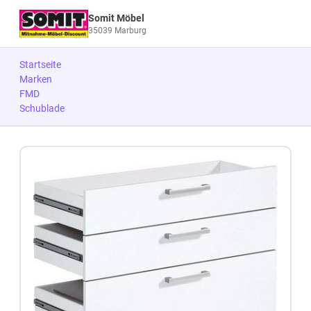
Somit Möbel
35039 Marburg
Startseite
Marken
FMD
Schublade
Zum Produkt springen
Zur Produktbeschreibung springen