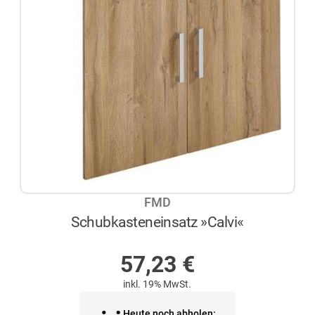
FMD
Schubkasteneinsatz »Calvi«
AUF LAGER
57,23
€
inkl. 19% MwSt.
Heute noch abholen: