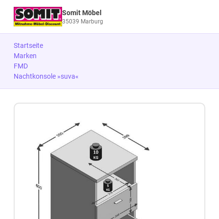
Somit Möbel
35039 Marburg
Startseite
Marken
FMD
Nachtkonsole »suva«
Zum Produkt springen
Zur Produktbeschreibung springen