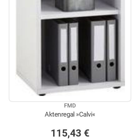
FMD
Aktenregal »Calvi«
AUF LAGER
115,43
€