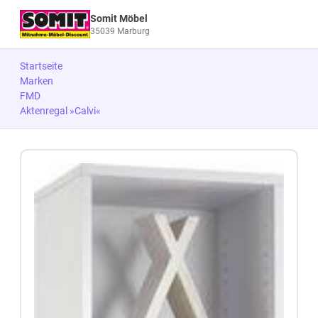
Somit Möbel
35039 Marburg
Startseite
Marken
FMD
Aktenregal »Calvi«
Zum Produkt springen
Zur Produktbeschreibung springen