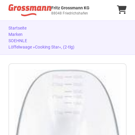
Fritz Grossmann KG
Ware
88048 Friedrichshafen
Startseite
Marken
SOEHNLE
Löffelwaage »Cooking Star«, (2-tlg)
Zum Produkt springen
Zur Produktbeschreibung springen