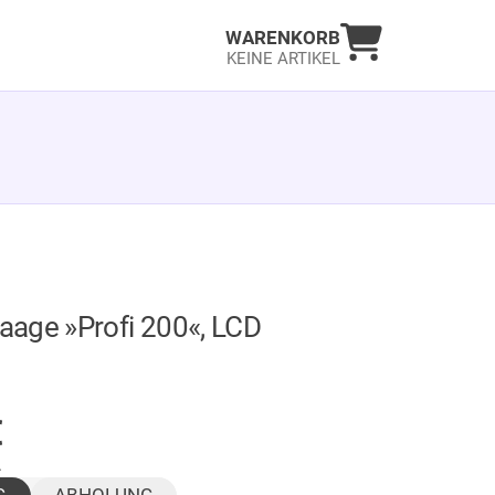
Warenkorb an
WARENKORB
KEINE ARTIKEL
age »Profi 200«, LCD
GER
€
.