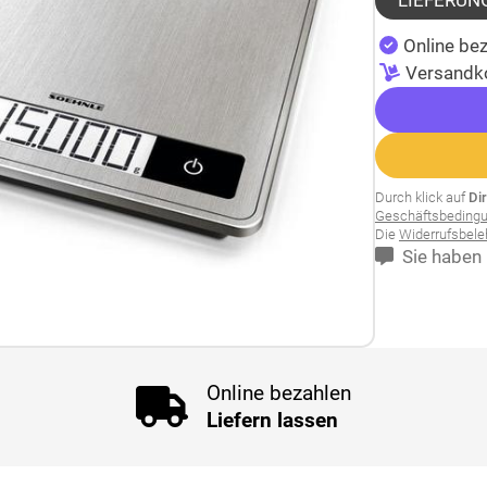
LIEFERUN
Online bez
Versandk
Durch klick auf
Di
Geschäftsbeding
Die
Widerrufsbel
Sie haben 
Online bezahlen
Liefern lassen