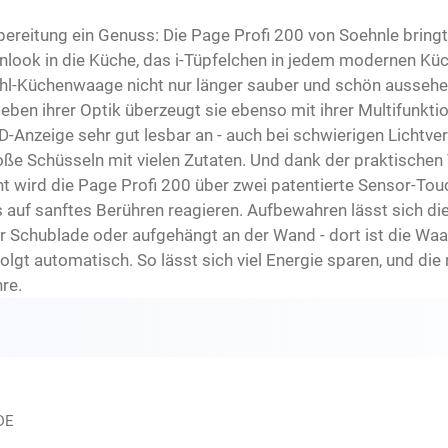
ereitung ein Genuss: Die Page Profi 200 von Soehnle bringt
look in die Küche, das i-Tüpfelchen in jedem modernen Küch
ahl-Küchenwaage nicht nur länger sauber und schön aussehen
ben ihrer Optik überzeugt sie ebenso mit ihrer Multifunktion
-Anzeige sehr gut lesbar an - auch bei schwierigen Lichtve
oße Schüsseln mit vielen Zutaten. Und dank der praktischen T
t wird die Page Profi 200 über zwei patentierte Sensor-Touch
ts auf sanftes Berühren reagieren. Aufbewahren lässt sich 
 Schublade oder aufgehängt an der Wand - dort ist die Waag
lgt automatisch. So lässt sich viel Energie sparen, und die 
re.
DE