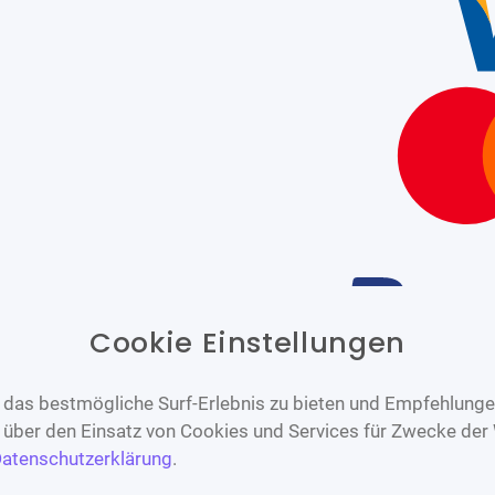
Cookie Einstellungen
Barrierefrei
Bereitgestellt von
WCAG-2.1-AA
das bestmögliche Surf-Erlebnis zu bieten und Empfehlungen
n über den Einsatz von Cookies und Services für Zwecke der
atenschutzerklärung
.