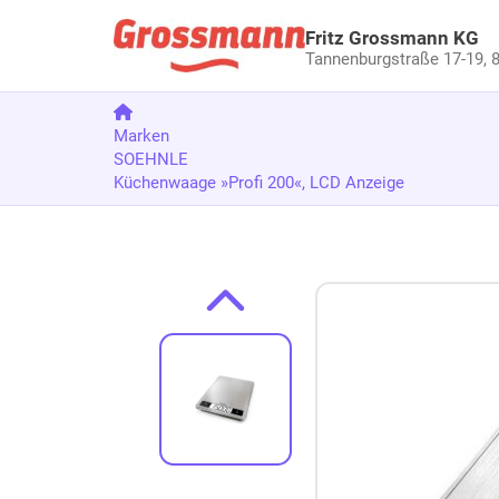
Fritz Grossmann KG
Tannenburgstraße 17-19,
8
Marken
SOEHNLE
Küchenwaage »Profi 200«, LCD Anzeige
Zum Produkt springen
Zur Produktbeschreibung springen