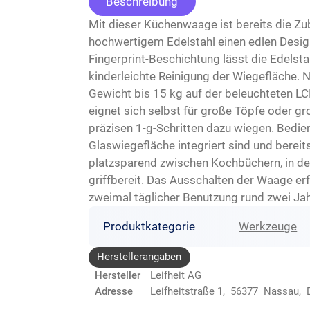
Beschreibung
Mit dieser Küchenwaage ist bereits die Zub
hochwertigem Edelstahl einen edlen Design
Fingerprint-Beschichtung lässt die Edelst
kinderleichte Reinigung der Wiegefläche. Ne
Gewicht bis 15 kg auf der beleuchteten LCD
eignet sich selbst für große Töpfe oder gr
präzisen 1-g-Schritten dazu wiegen. Bedien
Glaswiegefläche integriert sind und berei
platzsparend zwischen Kochbüchern, in der
griffbereit. Das Ausschalten der Waage erfo
zweimal täglicher Benutzung rund zwei Jah
Produktkategorie
Werkzeuge
Herstellerangaben
Hersteller
Leifheit AG
Adresse
Leifheitstraße 1, 56377 Nassau, 