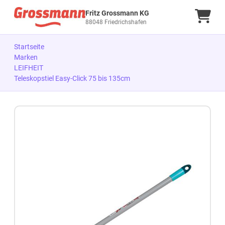
Fritz Grossmann KG
Ware
88048 Friedrichshafen
Startseite
Marken
LEIFHEIT
Teleskopstiel Easy-Click 75 bis 135cm
Zum Produkt springen
Zur Produktbeschreibung springen