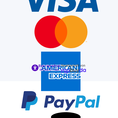
Barrierefrei
Bereitgestellt von
WCAG-2.1-AA