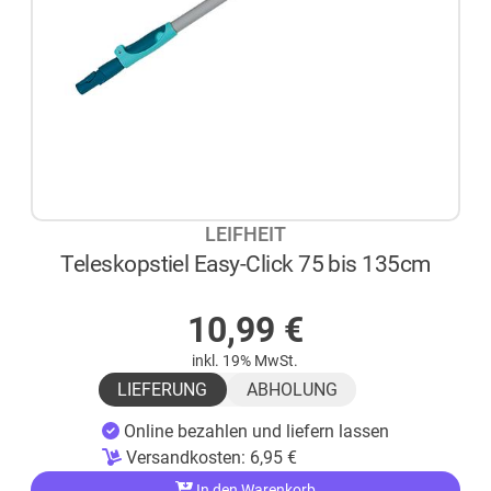
LEIFHEIT
Teleskopstiel Easy-Click 75 bis 135cm
AUF LAGER
10,99
€
inkl. 19% MwSt.
LIEFERUNG
ABHOLUNG
Online bezahlen und liefern lassen
Versandkosten:
6,95
€
In den Warenkorb