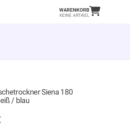
Warenkorb an
WARENKORB
KEINE ARTIKEL
chetrockner Siena 180
iß / blau
GER
€
.