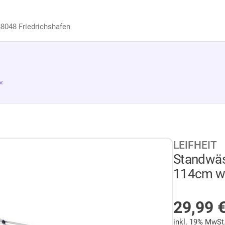
8048 Friedrichshafen
«
LEIFHEIT
Standwäs
114cm we
AUF LA
29,99
inkl. 19% MwSt