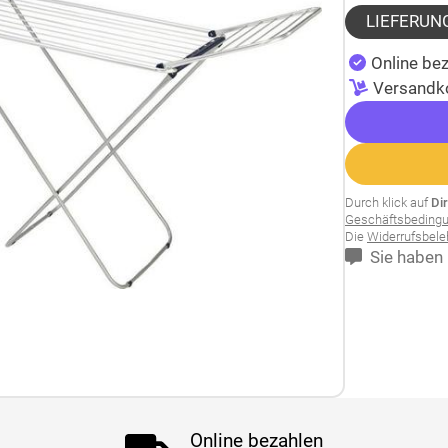
LIEFERUN
Online bez
Versandk
Durch klick auf
Di
Geschäftsbeding
Die
Widerrufsbel
Sie haben 
Online bezahlen