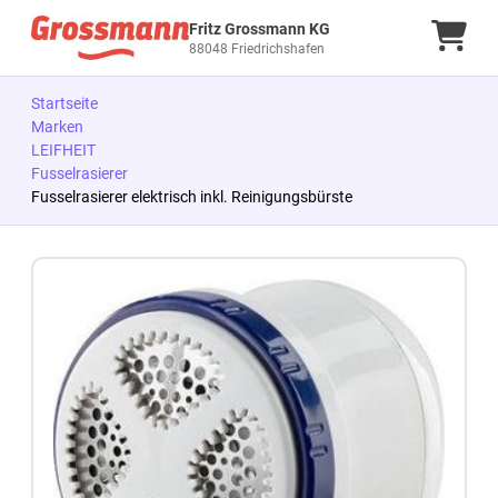
Fritz Grossmann KG
Ware
88048 Friedrichshafen
Startseite
Marken
LEIFHEIT
Fusselrasierer
Fusselrasierer elektrisch inkl. Reinigungsbürste
Zum Produkt springen
Zur Produktbeschreibung springen