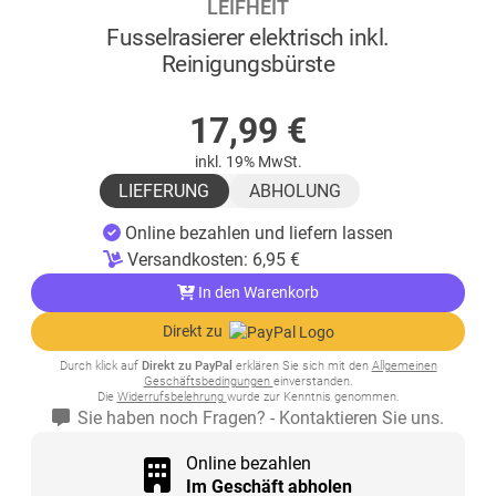
LEIFHEIT
Fusselrasierer elektrisch inkl.
Reinigungsbürste
AUF LAGER
17,99
€
inkl. 19% MwSt.
LIEFERUNG
ABHOLUNG
Online bezahlen und liefern lassen
Versandkosten:
6,95
€
In den Warenkorb
Direkt zu
Durch klick auf
Direkt zu PayPal
erklären Sie sich mit den
Allgemeinen
Geschäftsbedingungen
einverstanden.
Die
Widerrufsbelehrung
wurde zur Kenntnis genommen.
Sie haben noch Fragen? - Kontaktieren Sie uns.
Online bezahlen
Im Geschäft abholen