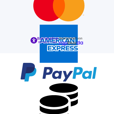
Barrierefrei
Bereitgestellt von
WCAG-2.1-AA