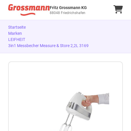
Fritz Grossmann KG
Ware
88048 Friedrichshafen
Startseite
Marken
LEIFHEIT
3in1 Messbecher Measure & Store 2,2L 3169
Zum Produkt springen
Zur Produktbeschreibung springen