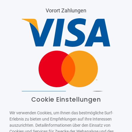
Vorort Zahlungen
Cookie Einstellungen
Barrierefrei
Bereitgestellt von
WCAG-2.1-AA
Wir verwenden Cookies, um Ihnen das bestmögliche Surf-
Erlebnis zu bieten und Empfehlungen auf Ihre Interessen
auszurichten. Detailinformationen über den Einsatz von
Cookies und Services für Zwecke der Webanalyse und des