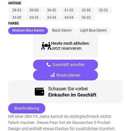
GRÖSSE
28-32
30-30
30-32
31-32
32-30
32-32
33-30
33-32
33-34
34-34
36-32
FARBE
(ausgewählt)
Medium Blue Denim
Black Denim
Light Blue Denim
Heute noch abholen:
Jetzt reservieren.
Geschäft anrufen
Route planen
Schauen Sie vorbei
Einkaufen im Geschäft
Beschreibung
Mit einer Slim Fit Jeans kannst du stylingtechnisch nichts
falsch machen. Dieses Paar hat ein klassisches 5-Pocket-
Design und enthält etwas Elastan für zusätzlichen Komfort.