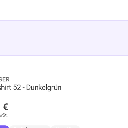
SER
hirt 52 - Dunkelgrün
LAGER
5
€
wSt.