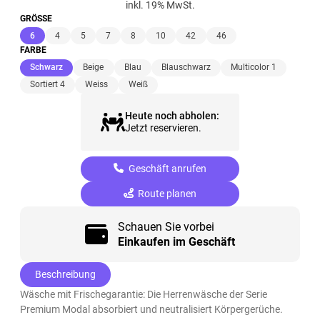
inkl. 19% MwSt.
GRÖSSE
(ausgewählt)
6
4
5
7
8
10
42
46
FARBE
(ausgewählt)
Schwarz
Beige
Blau
Blauschwarz
Multicolor 1
Sortiert 4
Weiss
Weiß
Heute noch abholen:
Jetzt reservieren.
Geschäft anrufen
Route planen
Schauen Sie vorbei
Einkaufen im Geschäft
Beschreibung
Wäsche mit Frischegarantie: Die Herrenwäsche der Serie
Premium Modal absorbiert und neutralisiert Körpergerüche.