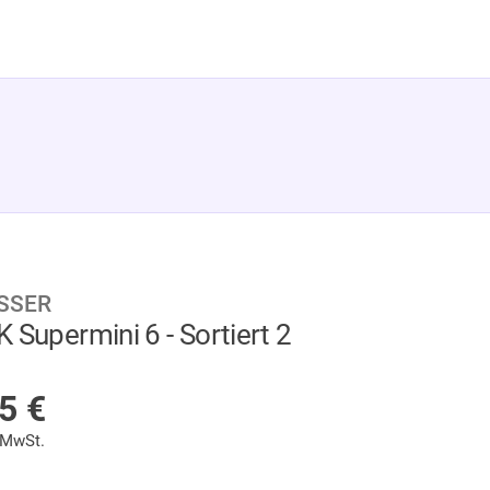
SSER
 Supermini 6 - Sortiert 2
F LAGER
95
€
 MwSt.