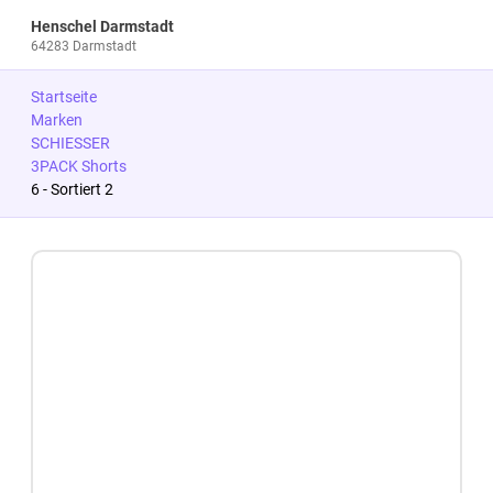
Henschel Darmstadt
64283 Darmstadt
Startseite
Marken
SCHIESSER
3PACK Shorts
6 - Sortiert 2
Zum Produkt springen
Zur Produktbeschreibung springen