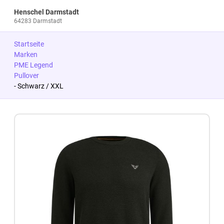
Henschel Darmstadt
64283 Darmstadt
Startseite
Marken
PME Legend
Pullover
- Schwarz / XXL
Zum Produkt springen
Zur Produktbeschreibung springen