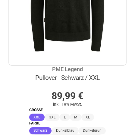
PME Legend
Pullover - Schwarz / XXL
NICHT AUF LAGER
89,99
€
inkl. 19% MwSt.
GRÖSSE
(ausgewählt)
XXL
3XL
L
M
XL
FARBE
(ausgewählt)
Schwarz
Dunkelblau
Dunkelgrün