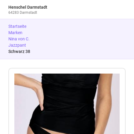
Henschel Darmstadt
64283 Darmstadt
Startseite
Marken
Nina von C.
Jazzpant
Schwarz 38
Zum Produkt springen
Zur Produktbeschreibung springen