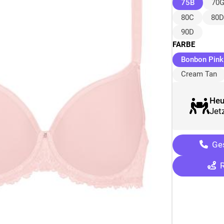
(ausgew
75B
70
80C
80D
90D
FARBE
Bonbon Pink
Cream Tan
Heu
Jetz
Ges
R