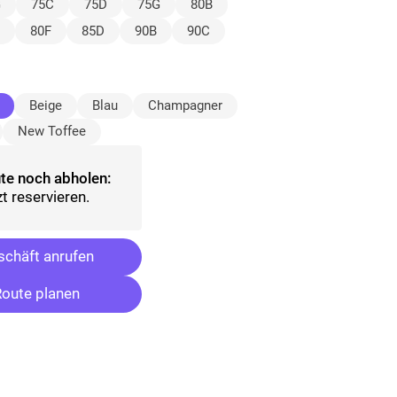
ählt)
G
75C
75D
75G
80B
80F
85D
90B
90C
(ausgewählt)
Beige
Blau
Champagner
New Toffee
te noch abholen:
t reservieren.
chäft anrufen
oute planen