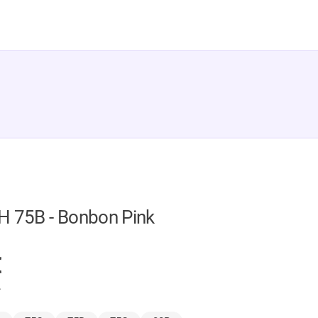
H 75B - Bonbon Pink
GER
€
.