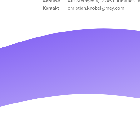
Adresse
Auf Steingen 6, 72459 Albstadt-L
Kontakt
christian.knobel@mey.com