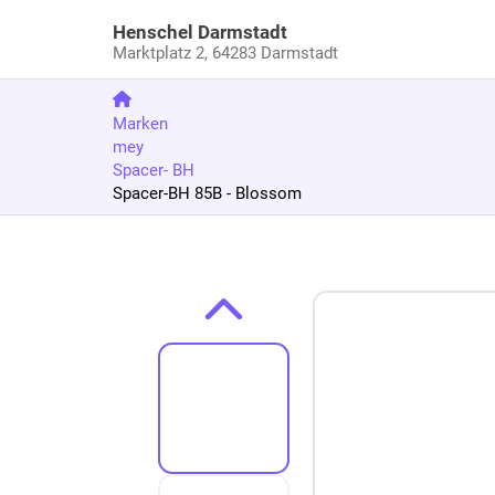
Henschel Darmstadt
Marktplatz 2,
64283 Darmstadt
Marken
mey
Spacer- BH
Spacer-BH 85B - Blossom
Zum Produkt springen
Zur Produktbeschreibung springen