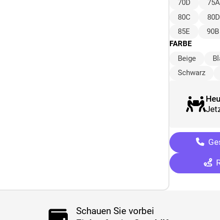
70D
75A
80C
80D
85E
90B
FARBE
Beige
Bl
Schwarz
Heu
Jetz
Ges
R
Schauen Sie vorbei