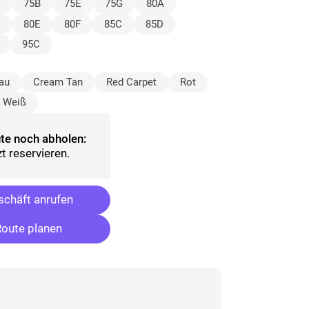
75B
75E
75G
80A
80E
80F
85C
85D
95C
au
Cream Tan
Red Carpet
Rot
Weiß
te noch abholen:
t reservieren.
chäft anrufen
oute planen