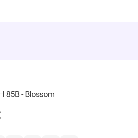
H 85B - Blossom
GER
€
.