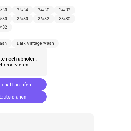
3/30
33/34
34/30
34/32
5/30
36/30
36/32
38/30
0/32
ash
Dark Vintage Wash
te noch abholen:
t reservieren.
chäft anrufen
oute planen