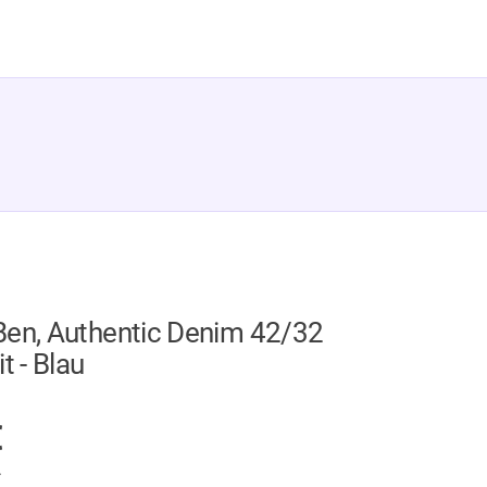
Ben, Authentic Denim 42/32
t - Blau
GER
€
.