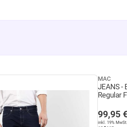
MAC
JEANS - 
Regular Fi
AUF LA
99,95
inkl. 19% MwSt