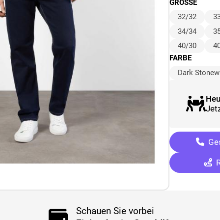
GRÖSSE
32/32
3
34/34
3
40/30
4
FARBE
Dark Stonew
Heu
Jetz
Ges
R
Schauen Sie vorbei