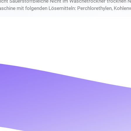
icht Sauerstoffbleiche Nicht im Wäschetrockner trocknen N
schine mit folgenden Lösemitteln: Perchlorethylen, Kohlen