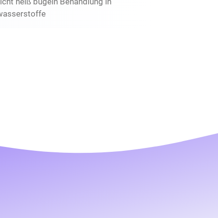
icht heiß bügeln Behandlung in
wasserstoffe