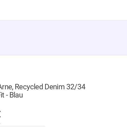
Arne, Recycled Denim 32/34
t - Blau
GER
€
.