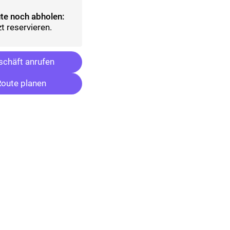
te noch abholen:
t reservieren.
chäft anrufen
oute planen