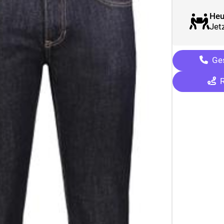
Heu
Jetz
Ges
R