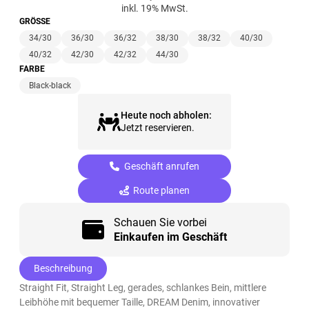
inkl. 19% MwSt.
GRÖSSE
34/30
36/30
36/32
38/30
38/32
40/30
40/32
42/30
42/32
44/30
FARBE
Black-black
Heute noch abholen:
Jetzt reservieren.
Geschäft anrufen
Route planen
Schauen Sie vorbei
Einkaufen im Geschäft
Beschreibung
Straight Fit, Straight Leg, gerades, schlankes Bein, mittlere
Leibhöhe mit bequemer Taille, DREAM Denim, innovativer