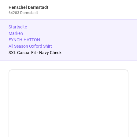
Henschel Darmstadt
64283 Darmstadt
Startseite
Marken
FYNCH-HATTON
All Season Oxford Shirt
3XL Casual Fit - Navy Check
Zum Produkt springen
Zur Produktbeschreibung springen