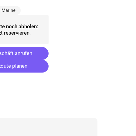
sgewählt)
Marine
te noch abholen:
t reservieren.
chäft anrufen
oute planen