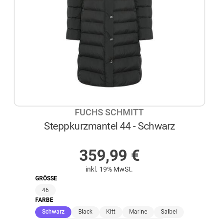
FUCHS SCHMITT
Steppkurzmantel 44 - Schwarz
AUF LAGER
359,99
€
inkl. 19% MwSt.
GRÖSSE
46
FARBE
(ausgewählt)
Schwarz
Black
Kitt
Marine
Salbei