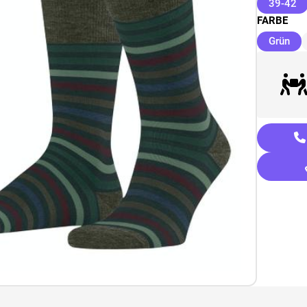
(a
39-42
FARBE
(au
Grün