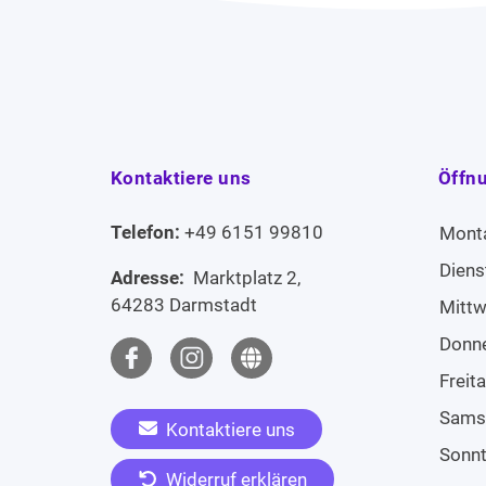
Kontaktiere uns
Öffn
Telefon:
+49 6151 99810
Mont
Diens
Adresse:
Marktplatz 2,
64283 Darmstadt
Mitt
Donn
Freit
Sams
Kontaktiere uns
Sonn
Widerruf erklären