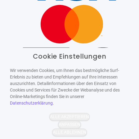
Cookie Einstellungen
Barrierefrei
Bereitgestellt von
WCAG-2.1-AA
Wir verwenden Cookies, um Ihnen das bestmögliche Surf-
Erlebnis zu bieten und Empfehlungen auf Ihre Interessen
auszurichten. Detailinformationen über den Einsatz von
Cookies und Services für Zwecke der Webanalyse und des
Online-Marketings finden Sie in unserer
Datenschutzerklärung
.
ALLE AKZEPTIEREN
ANPASSEN
ALLE ABLEHNEN