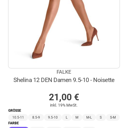
FALKE
Shelina 12 DEN Damen 9.5-10 - Noisette
AUF LAGER
21,00
€
inkl. 19% MwSt.
GRÖSSE
10.5-11
8.5-9
9.5-10
L
M
M-L
S
S-M
FARBE