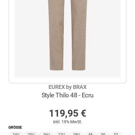
EUREX by BRAX
Style Thilo 48 - Ecru
AUF LAGER
119,95
€
inkl. 19% MwSt.
GRÖSSE
24U
25U
26U
27U
28U
48
50
52