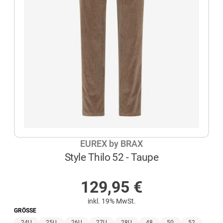
EUREX by BRAX
Style Thilo 52 - Taupe
AUF LAGER
129,95
€
inkl. 19% MwSt.
GRÖSSE
24U
25U
26U
27U
28U
48
50
52