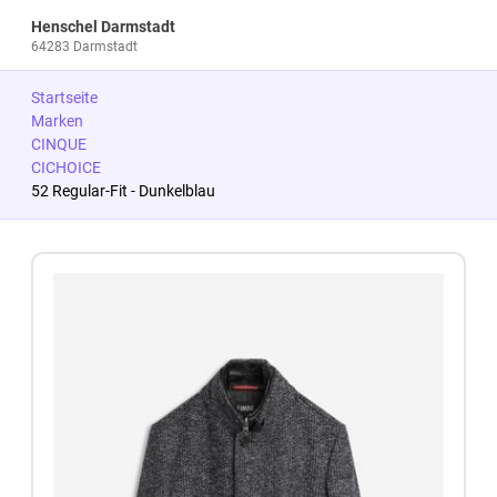
Henschel Darmstadt
64283 Darmstadt
Startseite
Marken
CINQUE
CICHOICE
52 Regular-Fit - Dunkelblau
Zum Produkt springen
Zur Produktbeschreibung springen