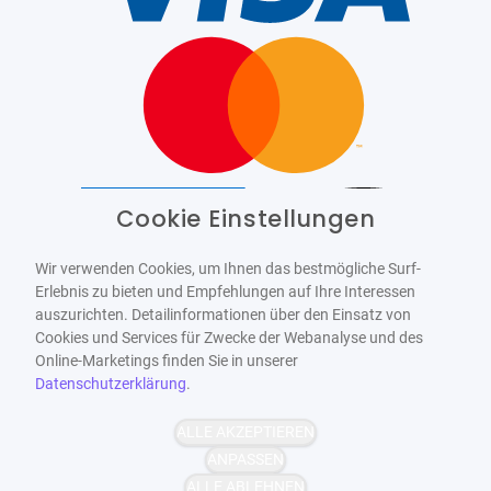
Cookie Einstellungen
Barrierefrei
Bereitgestellt von
WCAG-2.1-AA
Wir verwenden Cookies, um Ihnen das bestmögliche Surf-
Erlebnis zu bieten und Empfehlungen auf Ihre Interessen
auszurichten. Detailinformationen über den Einsatz von
Cookies und Services für Zwecke der Webanalyse und des
Online-Marketings finden Sie in unserer
Datenschutzerklärung
.
ALLE AKZEPTIEREN
ANPASSEN
ALLE ABLEHNEN