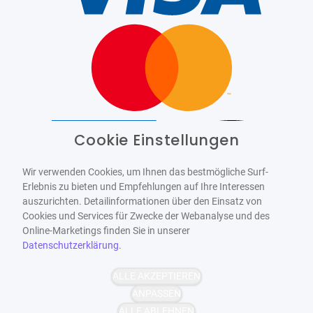
Cookie Einstellungen
Barrierefrei
Bereitgestellt von
WCAG-2.1-AA
Wir verwenden Cookies, um Ihnen das bestmögliche Surf-
Erlebnis zu bieten und Empfehlungen auf Ihre Interessen
auszurichten. Detailinformationen über den Einsatz von
Cookies und Services für Zwecke der Webanalyse und des
Online-Marketings finden Sie in unserer
Datenschutzerklärung
.
ALLE AKZEPTIEREN
ANPASSEN
ALLE ABLEHNEN