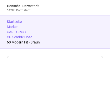
Henschel Darmstadt
64283 Darmstadt
Startseite
Marken
CARL GROSS
CG Sendrik Hose
60 Modern Fit - Braun
Zum Produkt springen
Zur Produktbeschreibung springen