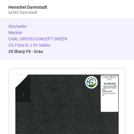
Henschel Darmstadt
64283 Darmstadt
Startseite
Marken
CARL GROSS CONCEPT GREEN
CG Faris-G-J SV Sakko
29 Sharp Fit - Grau
Zum Produkt springen
Zur Produktbeschreibung springen