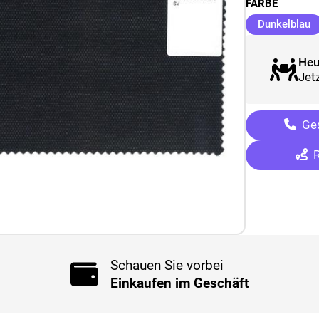
FARBE
(
Dunkelblau
Heu
Jetz
Ges
R
Schauen Sie vorbei
Einkaufen im Geschäft