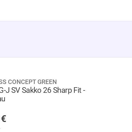
SS CONCEPT GREEN
G-J SV Sakko 26 Sharp Fit -
au
GER
5
€
.