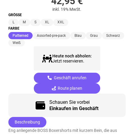
42,95
€
inkl. 19% MwSt.
GRÖSSE
L
M
S
XL
XXL
FARBE
(ausgewählt)
Patterned
Assorted-pre-pack
Blau
Grau
Schwarz
Weiß
Heute noch abholen:
Jetzt reservieren.
Geschäft anrufen
Route planen
Schauen Sie vorbei
Einkaufen im Geschäft
Beschreibung
Eng anliegende BOSS Boxershorts mit kurzem Bein, die aus