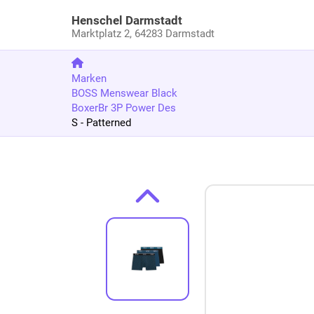
Henschel Darmstadt
Marktplatz 2,
64283 Darmstadt
Marken
BOSS Menswear Black
BoxerBr 3P Power Des
S - Patterned
Zum Produkt springen
Zur Produktbeschreibung springen