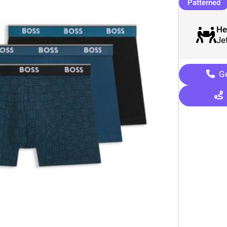
(
Patterned
He
Je
Ge