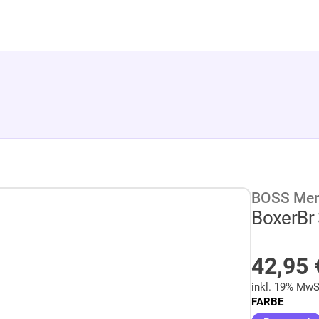
BOSS Men
BoxerBr 
AUF L
42,95
inkl. 19% MwS
FARBE