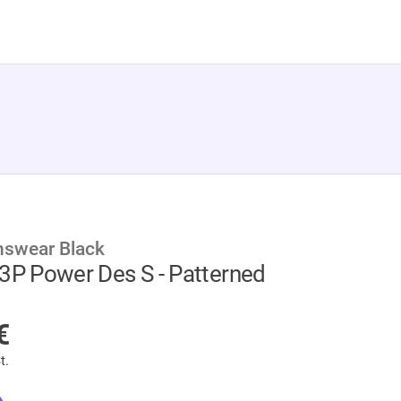
swear Black
3P Power Des S - Patterned
AGER
€
t.